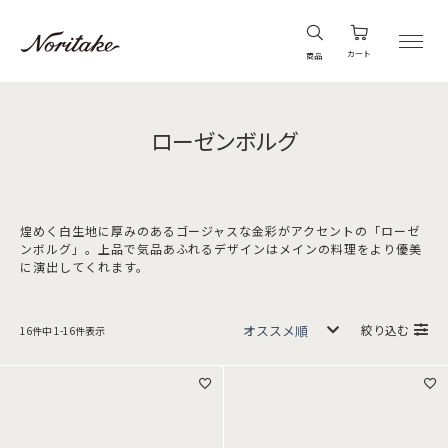
カート
商品
ローゼンボルグ
煌めく白生地に厚みのあるゴージャスな金彩がアクセントの「ローゼ
ンボルグ」。上品で気品あふれるデザインはメインの料理をより優美
に演出してくれます。
絞り込む
16
件中
1
-
16
件表示