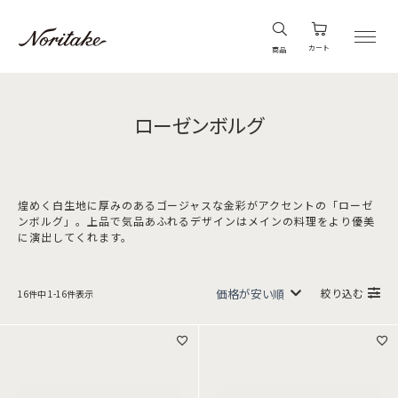
カート
商品
ローゼンボルグ
煌めく白生地に厚みのあるゴージャスな金彩がアクセントの「ローゼ
ンボルグ」。上品で気品あふれるデザインはメインの料理をより優美
に演出してくれます。
絞り込む
16
件中
1
-
16
件表示