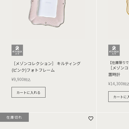
【在庫限りで
［メゾンコレクション］ キルティング
［メゾンコ
(ピンク)フォトフレーム
置時計
¥
9,900
税込
¥
14,300
税
カートに入れる
カートに
在庫切れ