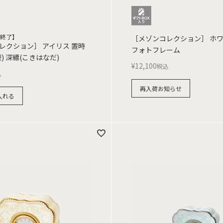
終了】
［メゾンコレクション］ ホ
レクション］ アイリス 置時
フォトフレーム
) 深縹(こきはなだ)
¥
12,100
税込
込
再入荷お知らせ
入れる