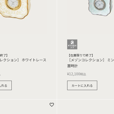
終了】
【在庫限りで終了】
レクション］ ホワイトレース
［メゾンコレクション］ ミ
置時計
¥
12,100
込
税込
入れる
カートに入れる