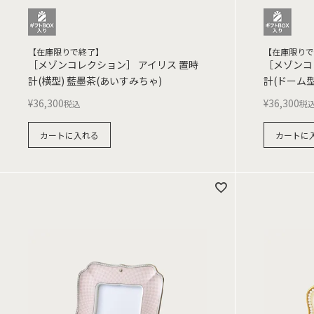
【在庫限りで終了】
【在庫限りで
［メゾンコレクション］ アイリス 置時
［メゾンコ
計(横型) 藍墨茶(あいすみちゃ)
計(ドーム型
¥
36,300
¥
36,300
税込
税
カートに入れる
カートに