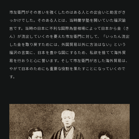
市左衛門がその思いを強くしたのはある人との出会いと助言がき
っかけでした。そのある人とは、当時蘭学塾を開いていた福沢諭
吉です。当時の日本に不利な国際為替相場によって日本から金（き
ん）が流出していくのを憂えた市左衛門に対して、「いったん流出
した金を取り戻すためには、外国貿易以外に方法はない」という
福沢の言葉に、日本を豊かな国にするため、私欲を捨てて海外貿
易を行おうと心に誓います。そして市左衛門が志した海外貿易は、
やがて日本のためにも重要な役割を果たすことになっていくので
す。