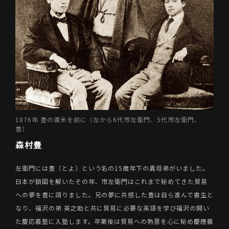
1876年 豊の渡米を前に（左から6代市左衛門、5代市左衛門、
豊）
森村豊
左衛門には豊（とよ）という名の15歳年下の異母弟がいました。
日本が鎖国を解いたその年、市左衛門はこれまで秘めてきた貿易
への夢を豊に語りました。兄の夢に共感した豊は自ら進んで書生と
なり、福沢の弟 英之助と共に貿易に必要な英語を学び福沢の開い
た慶応義塾に入塾します。卒業後は貿易への熱意を心に秘め慶應義