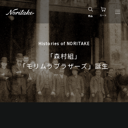
カート
商品
Histories of NORITAKE
「森村組」
「モリムラブラザーズ」誕生