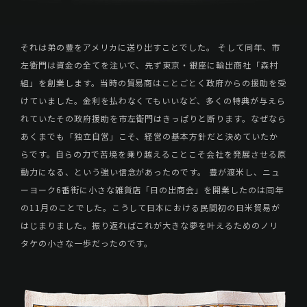
それは弟の豊をアメリカに送り出すことでした。 そして同年、市
左衛門は資金の全てを注いで、先ず東京・銀座に輸出商社「森村
組」を創業します。当時の貿易商はことごとく政府からの援助を受
けていました。金利を払わなくてもいいなど、多くの特典が与えら
れていたその政府援助を市左衛門はきっぱりと断ります。なぜなら
あくまでも「独立自営」こそ、経営の基本方針だと決めていたか
らです。自らの力で苦境を乗り越えることこそ会社を発展させる原
動力になる、という強い信念があったのです。 豊が渡米し、ニュ
ーヨーク6番街に小さな雑貨店「日の出商会」を開業したのは同年
の11月のことでした。こうして日本における民間初の日米貿易が
はじまりました。振り返ればこれが大きな夢を叶えるためのノリ
タケの小さな一歩だったのです。