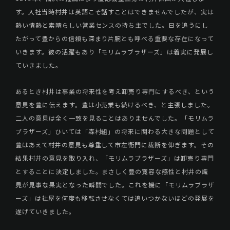
す。入社当時村井は英語こそ話すことはできませんでしたが、実は
熱い情熱と素晴らしい営業センスの持ち主でした。日を追うにし
たがって豊からの信頼も深まり片腕とも呼べる重要な存在になって
いきます。彼の活躍もあり「モリムラブラザーズ」は着実に発展し
ていきました。
あるとき村井は事業の将来性を考え卸売り専門にするべき、という
意見を豊に伝えます。豊は小売業も続けるべき、と主張しました。
二人の意見は全く一致を見ることはありませんでした。「モリムラ
ブラザーズ」ひいては「森村組」の将来に関わる大きな問題として
豊はあえて村井の意見も尊重して市左衛門に裁断を仰ぎます。その
結果村井の意見を取り入れ、「モリムラブラザーズ」は卸売り専門
とすることに決定しました。まさしく豊の寛容な感性と村井の識
見が見事な果実となった瞬間でした。これを機に「モリムラブラザ
ーズ」は社屋を何度も移転させなくては追いつかないほどの発展を
遂げていきました。