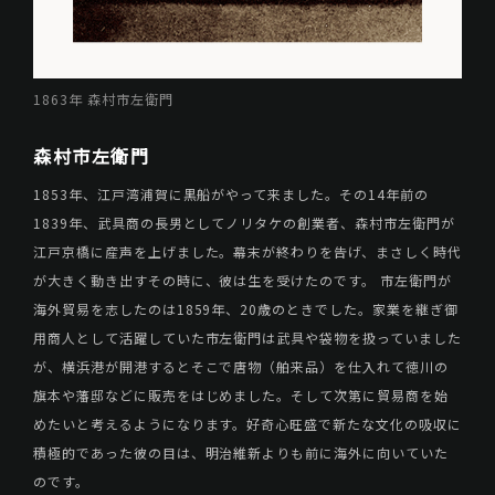
1863年 森村市左衛門
森村市左衛門
1853年、江戸湾浦賀に黒船がやって来ました。その14年前の
1839年、武具商の長男としてノリタケの創業者、森村市左衛門が
江戸京橋に産声を上げました。幕末が終わりを告げ、まさしく時代
が大きく動き出すその時に、彼は生を受けたのです。 市左衛門が
海外貿易を志したのは1859年、20歳のときでした。家業を継ぎ御
用商人として活躍していた市左衛門は武具や袋物を扱っていました
が、横浜港が開港するとそこで唐物（舶来品）を仕入れて徳川の
旗本や藩邸などに販売をはじめました。そして次第に貿易商を始
めたいと考えるようになります。好奇心旺盛で新たな文化の吸収に
積極的であった彼の目は、明治維新よりも前に海外に向いていた
のです。