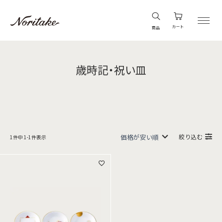
カート
商品
歳時記・祝い皿
絞り込む
1
件中
1
-
1
件表示