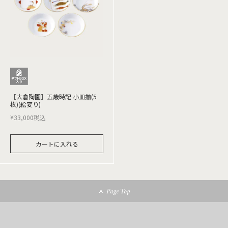
［大倉陶園］五歳時記 小皿揃(5
枚)(絵変り)
¥
33,000
税込
カートに入れる
Page Top