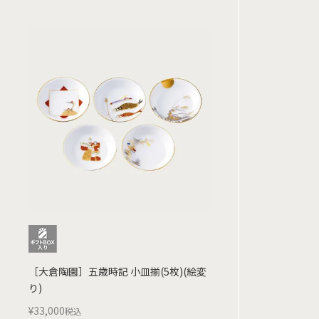
［大倉陶園］五歳時記 小皿揃(5枚)(絵変
り)
¥
33,000
税込