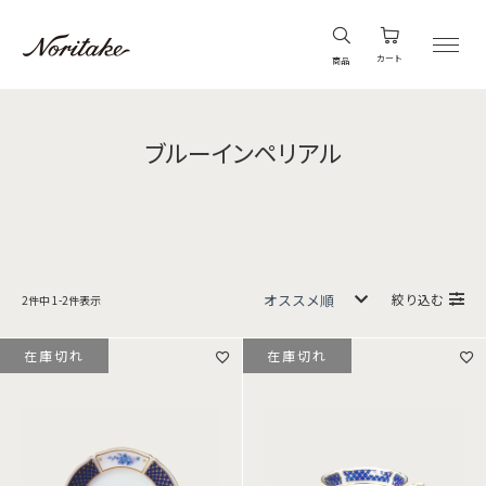
カート
商品
ブルーインペリアル
絞り込む
2
件中
1
-
2
件表示
在庫切れ
在庫切れ