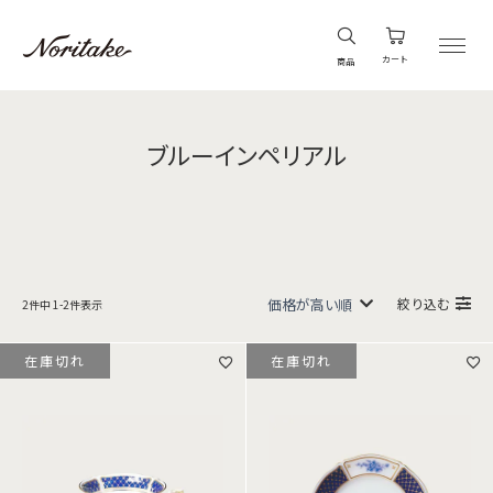
カート
商品
ブルーインペリアル
絞り込む
2
件中
1
-
2
件表示
在庫切れ
在庫切れ