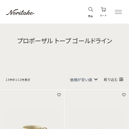
カート
商品
プロポーザル トープ ゴールドライン
絞り込む
13
件中
1
-
13
件表示