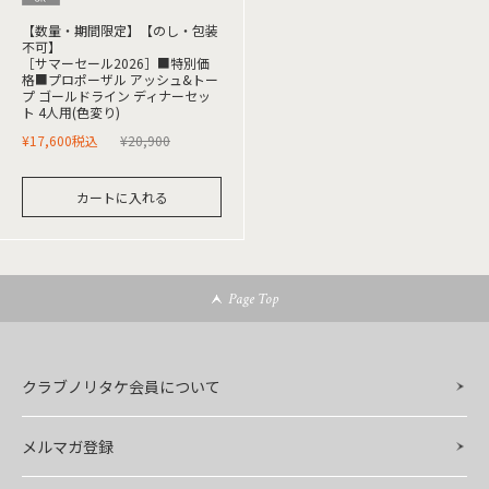
【数量・期間限定】【のし・包装
不可】
［サマーセール2026］■特別価
格■プロポーザル アッシュ&トー
プ ゴールドライン ディナーセッ
ト 4人用(色変り)
¥
17,600
税込
¥
20,900
カートに入れる
Page Top
クラブノリタケ会員について
メルマガ登録