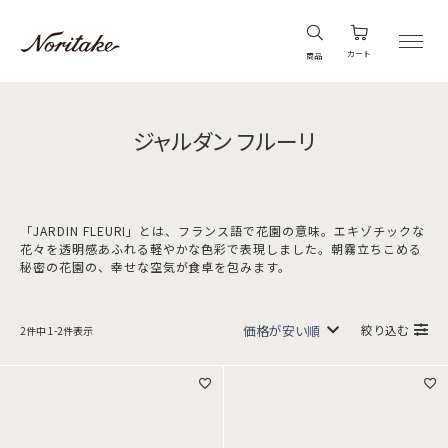
カート
商品
ジャルダン フルーリ
「JARDIN FLEURI」とは、フランス語で花園の意味。エキゾチックな
花々を透明感あふれる軽やかな色彩で表現しました。朝霧立ちこめる
秘密の花園の、幸せな空気が食卓を包みます。
絞り込む
2
件中
1
-
2
件表示