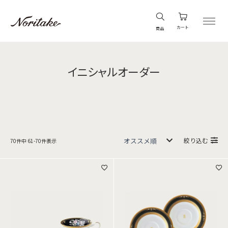
カート
商品
イニシャルオーダー
絞り込む
70
件中
61
-
70
件表示