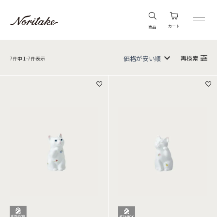
カート
商品
再検索
7
件中
1
-
7
件表示