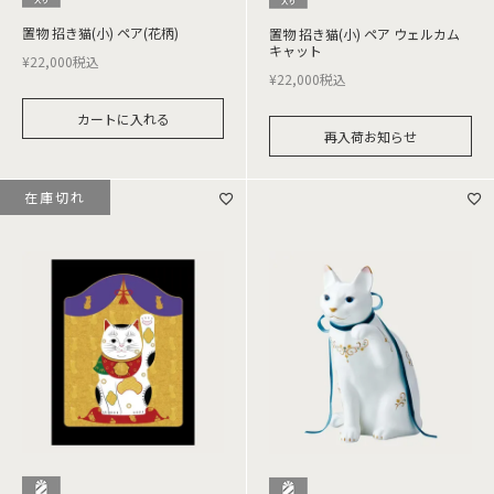
置物 招き猫(小) ペア(花柄)
置物 招き猫(小) ペア ウェルカム
キャット
¥
22,000
税込
¥
22,000
税込
カートに入れる
再入荷お知らせ
在庫切れ