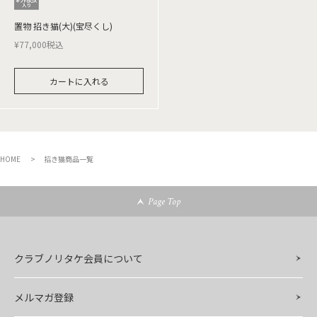
置物 招き猫(大)(宝尽くし)
¥
77,000
税込
カートに入れる
HOME
招き猫商品一覧
Page Top
クラブノリタケ会員について
メルマガ登録