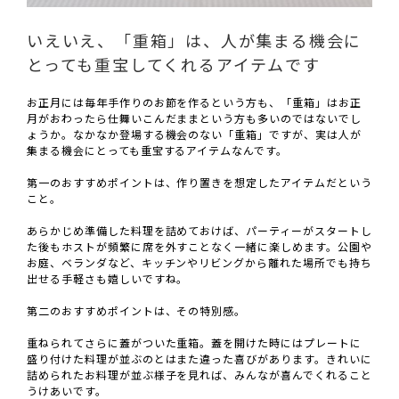
いえいえ、「重箱」は、人が集まる機会に
とっても重宝してくれるアイテムです
お正月には毎年手作りのお節を作るという方も、「重箱」はお正
月がおわったら仕舞いこんだままという方も多いのではないでし
ょうか。なかなか登場する機会のない「重箱」ですが、実は人が
集まる機会にとっても重宝するアイテムなんです。
第一のおすすめポイントは、作り置きを想定したアイテムだという
こと。
あらかじめ準備した料理を詰めておけば、パーティーがスタートし
た後もホストが頻繁に席を外すことなく一緒に楽しめます。公園や
お庭、ベランダなど、キッチンやリビングから離れた場所でも持ち
出せる手軽さも嬉しいですね。
第二のおすすめポイントは、その特別感。
重ねられてさらに蓋がついた重箱。蓋を開けた時にはプレートに
盛り付けた料理が並ぶのとはまた違った喜びがあります。きれいに
詰められたお料理が並ぶ様子を見れば、みんなが喜んでくれること
うけあいです。