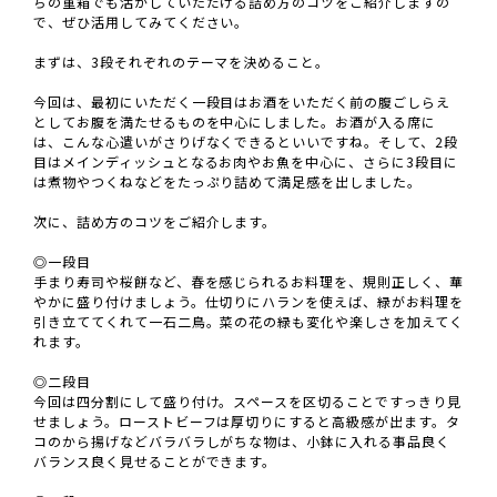
ちの重箱でも活かしていただける詰め方のコツをご紹介しますの
で、ぜひ活用してみてください。
まずは、3段それぞれのテーマを決めること。
今回は、最初にいただく一段目はお酒をいただく前の腹ごしらえ
としてお腹を満たせるものを中心にしました。お酒が入る席に
は、こんな心遣いがさりげなくできるといいですね。そして、2段
目はメインディッシュとなるお肉やお魚を中心に、さらに3段目に
は煮物やつくねなどをたっぷり詰めて満足感を出しました。
次に、詰め方のコツをご紹介します。
◎一段目
手まり寿司や桜餅など、春を感じられるお料理を、規則正しく、華
やかに盛り付けましょう。仕切りにハランを使えば、緑がお料理を
引き立ててくれて一石二鳥。菜の花の緑も変化や楽しさを加えてく
れます。
◎二段目
今回は四分割にして盛り付け。スペースを区切ることですっきり見
せましょう。ローストビーフは厚切りにすると高級感が出ます。タ
コのから揚げなどバラバラしがちな物は、小鉢に入れる事品良く
バランス良く見せることができます。