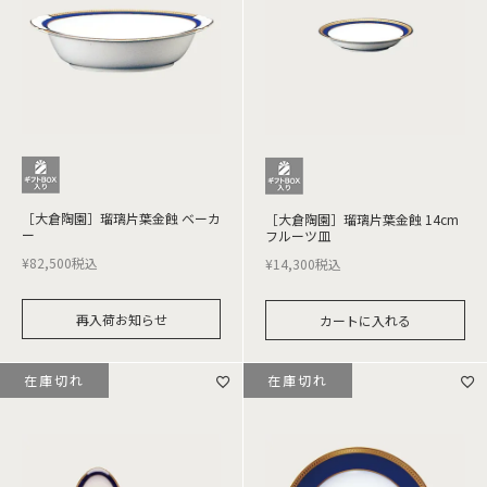
［大倉陶園］瑠璃片葉金蝕 ベーカ
［大倉陶園］瑠璃片葉金蝕 14cm
ー
フルーツ皿
¥
82,500
税込
¥
14,300
税込
再入荷お知らせ
カートに入れる
在庫切れ
在庫切れ