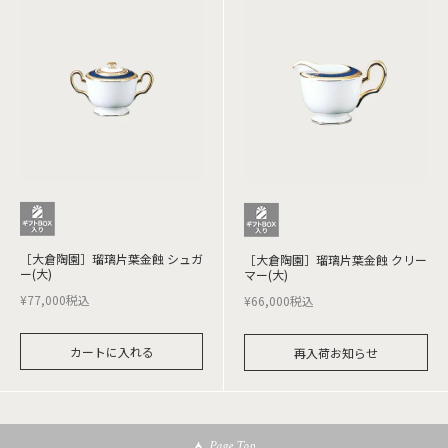
［大倉陶園］瑠璃片葉金蝕 シュガ
［大倉陶園］瑠璃片葉金蝕 クリー
ー(大)
マー(大)
¥
77,000
税込
¥
66,000
税込
カートに入れる
再入荷お知らせ
Page Top