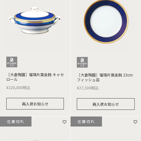
［大倉陶園］瑠璃片葉金蝕 キャセ
［大倉陶園］瑠璃片葉金蝕 23cm
ロール
フィッシュ皿
¥
220,000
税込
¥
27,500
税込
再入荷お知らせ
再入荷お知らせ
在庫切れ
在庫切れ