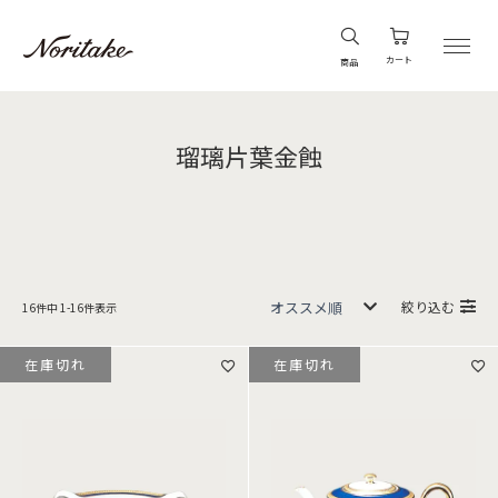
カート
商品
瑠璃片葉金蝕
絞り込む
16
件中
1
-
16
件表示
在庫切れ
在庫切れ