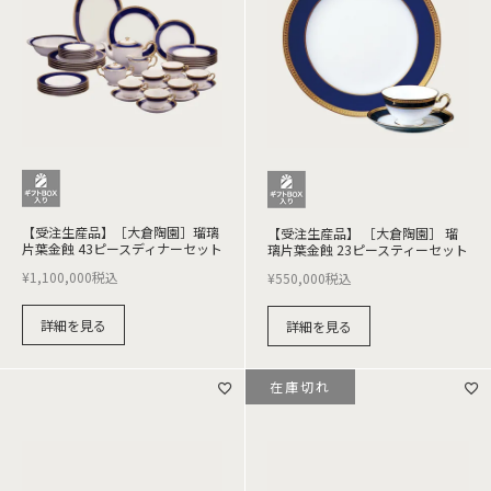
【受注生産品】［大倉陶園］瑠璃
【受注生産品】 ［大倉陶園］ 瑠
片葉金蝕 43ピースディナーセット
璃片葉金蝕 23ピースティーセット
¥
1,100,000
税込
¥
550,000
税込
詳細を見る
詳細を見る
在庫切れ