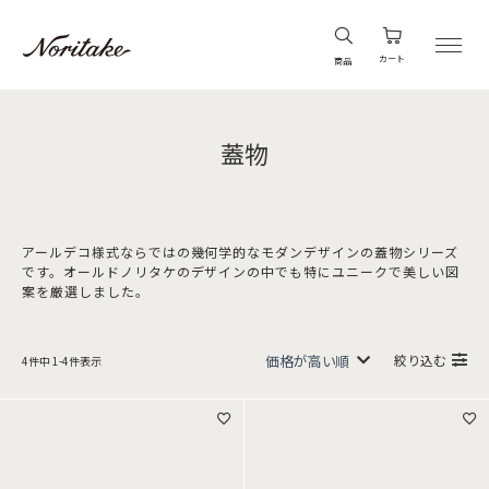
カート
商品
蓋物
アールデコ様式ならではの幾何学的なモダンデザインの蓋物シリーズ
です。オールドノリタケのデザインの中でも特にユニークで美しい図
案を厳選しました。
絞り込む
4
件中
1
-
4
件表示