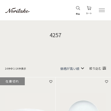
カート
商品
4257
絞り込む
14
件中
1
-
14
件表示
在庫切れ