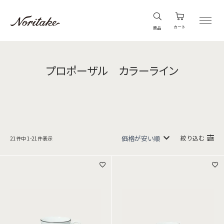
カート
商品
プロポーザル カラーライン
絞り込む
21
件中
1
-
21
件表示