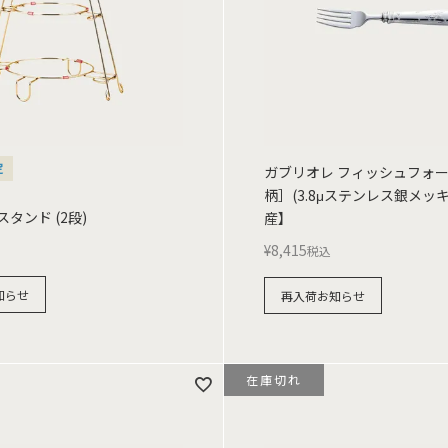
定
ガブリオレ フィッシュフォ
柄］(3.8μステンレス銀メッ
タンド (2段)
産】
¥
8,415
税込
知らせ
再入荷お知らせ
在庫切れ