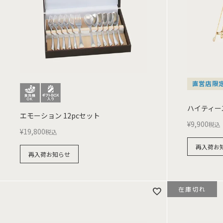
直営店限
ハイティース
エモーション 12pcセット
¥
9,900
税込
¥
19,800
税込
再入荷お
再入荷お知らせ
在庫切れ