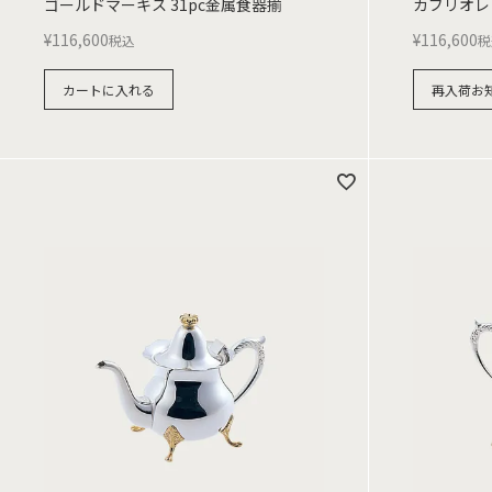
ゴールドマーキス 31pc金属食器揃
カブリオレ 
¥
116,600
¥
116,600
税込
税
カートに入れる
再入荷お