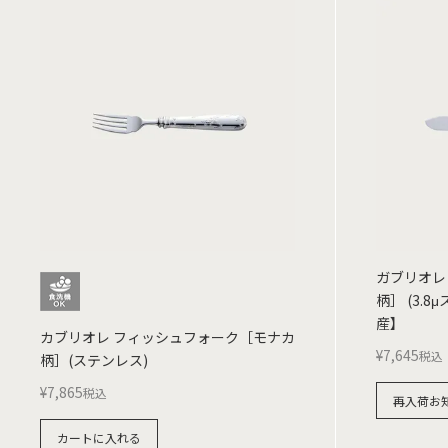
ガブリオレ
柄］ (3.
産】
カブリオレ フィッシュフォーク［モナカ
¥
7,645
税込
柄］(ステンレス)
¥
7,865
税込
再入荷お
カートに入れる