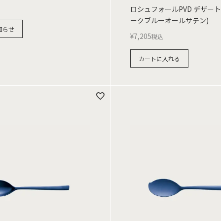
ロシュフォールPVD デザート
ークブルーオールサテン)
知らせ
¥
7,205
税込
カートに入れる