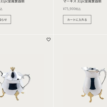
31pc金属食器揃
マーキス 31pc金属食器揃
¥
75,900
込
税込
知らせ
カートに入れる