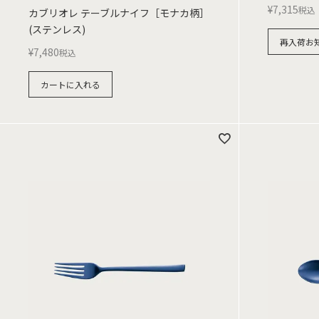
¥
7,315
税込
カブリオレ テーブルナイフ［モナカ柄］
(ステンレス)
再入荷お
¥
7,480
税込
カートに入れる