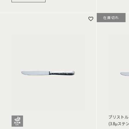
在庫切れ
ブリストル
(3.8μス