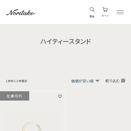
カート
商品
ハイティースタンド
絞り込む
1
件中
1
-
1
件表示
在庫切れ