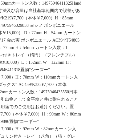
59mmカートン入数：14975946411325Hand
nted表記の寸法及び容量は当社基準範囲内で誤差があ
K219¥7,700（本体￥7,000）H：85mm
975946029858 ヨシノ ボンボニエール
0（本体￥15,000） D：77mm H：54mm カートン
 ⇒P17 金の実 ボンボニエール AC394/T54805
） D：77mm H：54mm カートン入数：1
ィギュリン付きトレイ （楕円）（フレンチブル）
（本体¥10,000）L：152mm W：122mm H：
946411318置物“シーズー”
本体￥7,000）H：70mm W：110mmカートン入
ダックス” AC459/K322¥7,700（本体
32mmカートン入数：14975946435550日本
や引出物として金平糖と共に贈られること
器用途でのご使用はお避けください。置
¥7,700（本体￥7,000）H：90mm W：80mm
29896置物“コーギー”
本体￥7,000）H：92mm W：82mmカートン入
67フィギュリン付きトレイ （八角）（猫・グレ