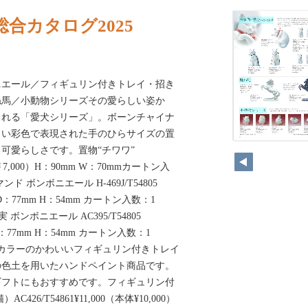
合カタログ2025
ニエール／フィギュリン付きトレイ・招き
ね馬／小動物シリーズその愛らしい姿か
される「愛犬シリーズ」。ボーンチャイナ
しい彩色で表現された手のひらサイズの置
可愛らしさです。置物“チワワ”
本体￥7,000）H：90mm W：70mmカートン入
ルマンド ボンボニエール H-469J/T54805
） D：77mm H：54mm カートン入数：1
銀の実 ボンボニエール AC395/T54805
） D：77mm H：54mm カートン入数：1
わらかなカラーのかわいいフィギュリン付きトレイ
の色土を用いたハンドペイント商品です。
ギフトにもおすすめです。フィギュリン付
26/T54861¥11,000（本体¥10,000）