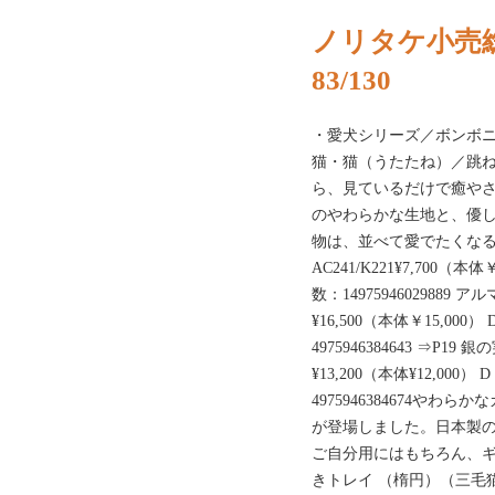
ノリタケ小売総
83/130
・愛犬シリーズ／ボンボ
猫・猫（うたたね）／跳
ら、見ているだけで癒や
のやわらかな生地と、優
物は、並べて愛でたくなる
AC241/K221¥7,700（
数：14975946029889 ア
¥16,500（本体￥15,000
4975946384643 ⇒P19 
¥13,200（本体¥12,000
4975946384674や
が登場しました。日本製
ご自分用にはもちろん、
きトレイ （楕円）（三毛猫）AC4