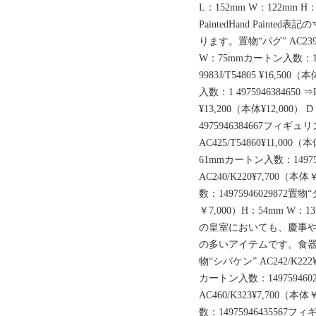
L：152mm W：122mm H：
PaintedHand Pai
ります。置物“パグ” AC239/
W：75mmカートン入数：14
9983J/T54805 ¥16,50
入数：1 4975946384650
¥13,200（本体¥12,000
4975946384667フ
AC425/T54860¥11,000
61mmカートン入数：14975
AC240/K220¥7,700（
数：14975946029872置物“
￥7,000）H：54mm W：1
の皇室においても、慶事
の多いアイテムです。食
物“シバケン” AC242/K222
カートン入数：149759460
AC460/K323¥7,700（
数：149759464355