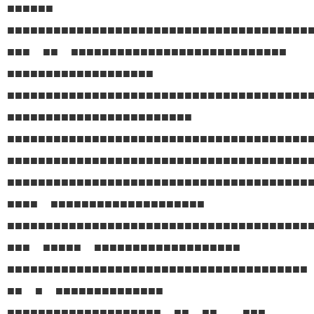
■■■■■■
■■■■■■■■■■■■■■■■■■■■■■■■■■■■■■■■■■■■■■
■■■ ■■ ■■■■■■■■■■■■■■■■■■■■■■■■■■■■
■■■■■■■■■■■■■■■■■■■
■■■■■■■■■■■■■■■■■■■■■■■■■■■■■■■■■■■■■■■
■■■■■■■■■■■■■■■■■■■■■■■■
■■■■■■■■■■■■■■■■■■■■■■■■■■■■■■■■■■■■■■
■■■■■■■■■■■■■■■■■■■■■■■■■■■■■■■■■■■■■■■
■■■■■■■■■■■■■■■■■■■■■■■■■■■■■■■■■■■■■■■
■■■■ ■■■■■■■■■■■■■■■■■■■■
■■■■■■■■■■■■■■■■■■■■■■■■■■■■■■■■■■■■■■
■■■ ■■■■■ ■■■■■■■■■■■■■■■■■■■
■■■■■■■■■■■■■■■■■■■■■■■■■■■■■■■■■■■■■■
■■ ■ ■■■■■■■■■■■■■■
■■■■■■■■■■■■■■■■■■■■ ■■ ■■ ■■■