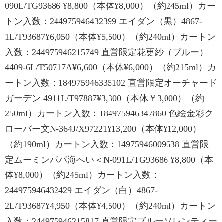
090L/TG93686 ¥8,800（本体¥8,000）（約245ml）カー
トン入数：244975946432399 エイダン（黒）4867-
1L/T93687¥6,050（本体¥5,500）（約240ml）カートン
入数：244975946215749 直営限定花更紗（ブルー）
4409-6L/T50717A¥6,600（本体¥6,000）（約215ml）カ
ートン入数：184975946335102 直営限定オーチャード
ガーデン 4911L/T97887¥3,300（本体￥3,000）（約
250ml）カートン入数：184975946347860 色絵金彩ク
ローバー文N-364J/X97221¥13,200（本体¥12,000）
（約190ml）カートン入数：14975946009638 直営限
定ムーミンパパ海へい＜N-091L/TG93686 ¥8,800（本
体¥8,000）（約245ml）カートン入数：
244975946432429 エイダン（白）4867-
2L/T93687¥4,950（本体¥4,500）（約240ml）カートン
入数：244975946215817 直営限定ブルーソレンティー