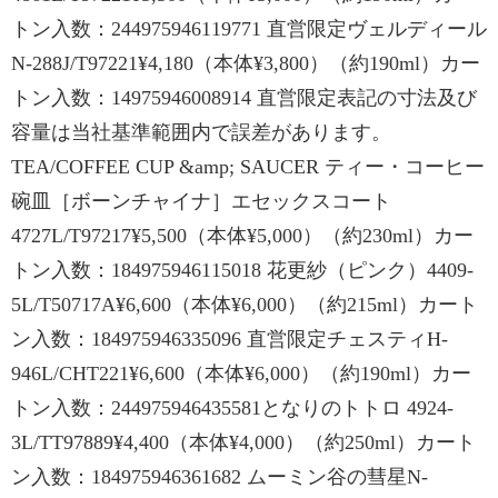
トン入数：244975946119771 直営限定ヴェルディール
N-288J/T97221¥4,180（本体¥3,800）（約190ml）カー
トン入数：14975946008914 直営限定表記の寸法及び
容量は当社基準範囲内で誤差があります。
TEA/COFFEE CUP &amp; SAUCER ティー・コーヒー
碗皿［ボーンチャイナ］エセックスコート
4727L/T97217¥5,500（本体¥5,000）（約230ml）カー
トン入数：184975946115018 花更紗（ピンク）4409-
5L/T50717A¥6,600（本体¥6,000）（約215ml）カート
ン入数：184975946335096 直営限定チェスティH-
946L/CHT221¥6,600（本体¥6,000）（約190ml）カー
トン入数：244975946435581となりのトトロ 4924-
3L/TT97889¥4,400（本体¥4,000）（約250ml）カート
ン入数：184975946361682 ムーミン谷の彗星N-