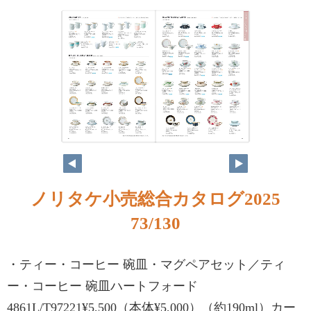
ノリタケ小売総合カタログ2025
73/130
・ティー・コーヒー 碗皿・マグペアセット／ティ
ー・コーヒー 碗皿ハートフォード
4861L/T97221¥5,500（本体¥5,000）（約190ml）カー