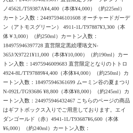
ノ4562L/T59387A¥4,400（本体¥4,000）（約225ml）
カートン入数：244975946101608 オーチャードガーデ
ン（アトモスグリーン） 4911-1L/T97887¥3,300（本
体￥3,000）（約250ml）カートン入数：
184975946397728 直営限定黒絵瓔珞文N-
365J/X97221¥11,000（本体¥10,000）（約190ml）カー
トン入数：14975946009683 直営限定となりのトトロ
4924-8L/TT97889¥4,400（本体¥4,000）（約250ml）カ
ートン入数：184975946361699 ムーミン谷の夏まつり
N-092L/TG93686 ¥8,800（本体¥8,000）（約245ml）カ
ートン入数：244975946432467 こちらのページの商品
はギフトボックス入りでご用意しております。エイ
ダンゴールド（赤）4941-1L/T93687¥6,600（本体
¥6,000）（約240ml）カートン入数：