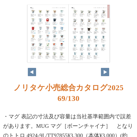
ノリタケ小売総合カタログ2025
69/130
・マグ 表記の寸法及び容量は当社基準範囲内で誤差
があります。MUG マグ［ボーンチャイナ］ となり
のトトロ 4924-9L/TT97855¥3,300（本体¥3,000）(約