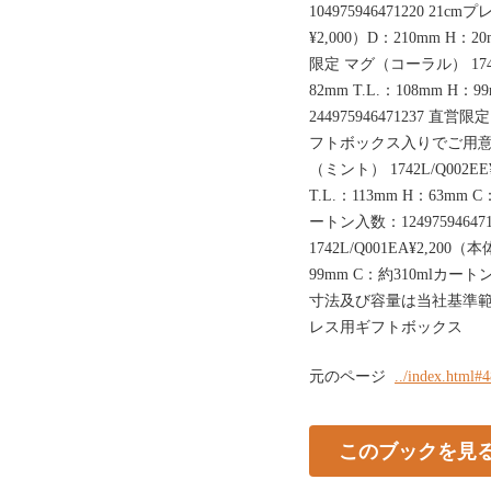
104975946471220 21c
¥2,000）D：210mm H：2
限定 マグ（コーラル） 1743L
82mm T.L.：108mm H
244975946471237
フトボックス入りでご用
（ミント） 1742L/Q002EE
T.L.：113mm H：63mm
ートン入数：1249759464
1742L/Q001EA¥2,200（
99mm C：約310mlカートン
寸法及び容量は当社基準範
レス用ギフトボックス
元のページ
../index.html#
このブックを見