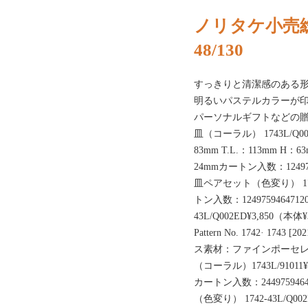
ノリタケ小売総
48/130
すっきりと清潔感のある
明るいパステルカラーが印
パーソナルギフトなどの
皿（コーラル） 1743L/Q00
83mm T.L.：113mm H：
24mmカートン入数：1249
皿ペアセット（色変り） 1742-
トン入数：12497594647
43L/Q002ED¥3,850（本体
Pattern No. 1742· 174
ス素材：ファインポーセレ
（コーラル）1743L/91011¥
カートン入数：244975946
（色変り） 1742-43L/Q0