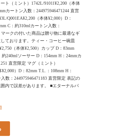
mプレート（ミント）1742L/91011¥2,200（本体
0mmカートン入数：244975946471244 直営
/Q001EA¥2,200（本体¥2,000）D：
：99mm C：約310mlカートン入数：
 直営限定 マークの付いた商品は贈り物に最適なギ
意しております。ティー・コーヒー碗皿
¥2,750（本体¥2,500）カップ D：83mm
 C：約240mlソーサー D：154mm H：24mmカ
71251 直営限定 マグ（ミント）
本体¥2,000）D：82mm T.L.：108mm H：
入数：244975946471183 直営限定 表記の
囲内で誤差があります。 ■エターナルパ
48
る