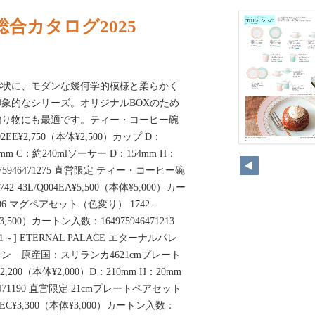
合カタログ2025
形状に、モダンな幾何学的模様と柔らかく
象的なシリーズ。オリジナルBOXのため
贈り物にも最適です。ティー・コーヒー碗
2EE¥2,750（本体¥2,500）カップ D：
63mm C：約240mlソーサー D：154mm H：
75946471275 直営限定 ティー・コーヒー碗
43L/Q004EA¥5,500（本体¥5,000）カー
1206 マグペアセット（色変り） 1742-
¥3,500）カートン入数：164975946471213
3 [2021～] ETERNAL PALACE エターナルパレ
ン 原産国：スリランカ4621cmプレート
2,200（本体¥2,000）D：210mm H：20mm
471190 直営限定 21cmプレートペアセット
02EC¥3,300（本体¥3,000）カートン入数：