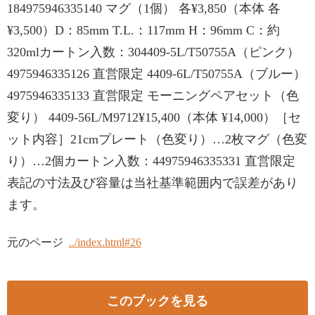
184975946335140 マグ（1個） 各¥3,850（本体 各
¥3,500）D：85mm T.L.：117mm H：96mm C：約
320mlカートン入数：304409-5L/T50755A（ピンク）
4975946335126 直営限定 4409-6L/T50755A（ブルー）
4975946335133 直営限定 モーニングペアセット（色
変り） 4409-56L/M9712¥15,400（本体 ¥14,000）［セ
ット内容］21cmプレート（色変り）…2枚マグ（色変
り）…2個カートン入数：44975946335331 直営限定
表記の寸法及び容量は当社基準範囲内で誤差があり
ます。
元のページ
../index.html#26
このブックを見る