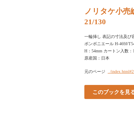
ノリタケ小売総
21/130
一輪挿し 表記の寸法及び
ボンボニエール H-469J/T54
H：54mm カートン入数：1
原産国：日本
元のページ
../index.html#
このブックを見