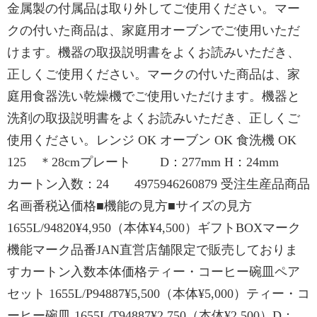
金属製の付属品は取り外してご使用ください。マー
クの付いた商品は、家庭用オーブンでご使用いただ
けます。機器の取扱説明書をよくお読みいただき、
正しくご使用ください。マークの付いた商品は、家
庭用食器洗い乾燥機でご使用いただけます。機器と
洗剤の取扱説明書をよくお読みいただき、正しくご
使用ください。レンジ OK オーブン OK 食洗機 OK
125 ＊28cmプレート D：277mm H：24mm
カートン入数：24 4975946260879 受注生産品商品
名画番税込価格■機能の見方■サイズの見方
1655L/94820¥4,950（本体¥4,500）ギフトBOXマーク
機能マーク品番JAN直営店舗限定で販売しておりま
すカートン入数本体価格ティー・コーヒー碗皿ペア
セット 1655L/P94887¥5,500（本体¥5,000）ティー・コ
ーヒー碗皿 1655L/T94887¥2,750（本体¥2,500）D：