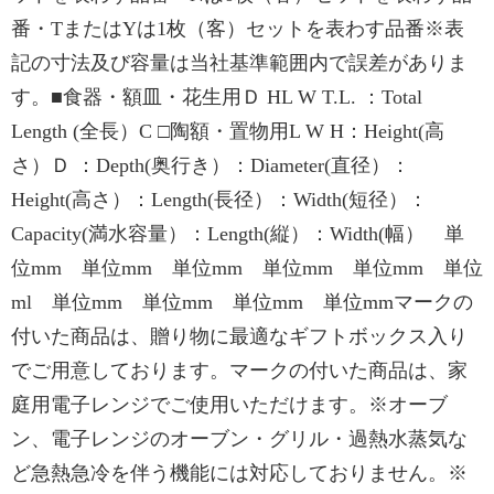
番・TまたはYは1枚（客）セットを表わす品番※表
記の寸法及び容量は当社基準範囲内で誤差がありま
す。■食器・額皿・花生用Ｄ HL W T.L. ：Total
Length (全長）C □陶額・置物用L W H：Height(高
さ）Ｄ ：Depth(奥行き）：Diameter(直径）：
Height(高さ）：Length(長径）：Width(短径）：
Capacity(満水容量）：Length(縦）：Width(幅） 単
位mm 単位mm 単位mm 単位mm 単位mm 単位
ml 単位mm 単位mm 単位mm 単位mmマークの
付いた商品は、贈り物に最適なギフトボックス入り
でご用意しております。マークの付いた商品は、家
庭用電子レンジでご使用いただけます。※オーブ
ン、電子レンジのオーブン・グリル・過熱水蒸気な
ど急熱急冷を伴う機能には対応しておりません。※