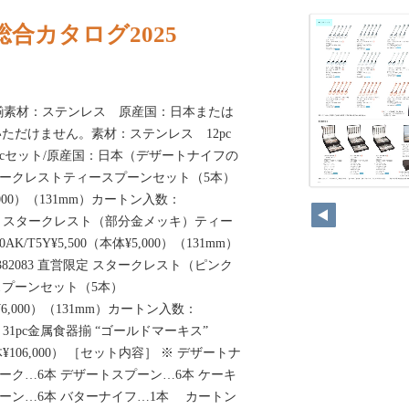
合カタログ2025
揃素材：ステンレス 原産国：日本または
ただけません。素材：ステンレス 12pc
pcセット/原産国：日本（デザートナイフの
スタークレストティースプーンセット（5本）
¥4,000）（131mm）カートン入数：
 直営限定 スタークレスト（部分金メッキ）ティー
/T5Y¥5,500（本体¥5,000）（131mm）
6382083 直営限定 スタークレスト（ピンク
プーンセット（5本）
本体¥6,000）（131mm）カートン入数：
営限定 31pc金属食器揃 “ゴールドマーキス”
0（本体¥106,000） ［セット内容］ ※ デザートナ
ーク…6本 デザートスプーン…6本 ケーキ
プーン…6本 バターナイフ…1本 カートン