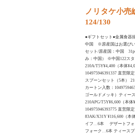
ノリタケ小売総
124/130
●ギフトセット●金属食器
中国 ※原産国はお選びい
セット/原産国：中国 31
み：中国） ※中国122
210A/T5Y¥4,400（本体
104975946391337
スプーンセット（5本） 210AK
カートン入数：10497594
ゴールドメッキ）ティース
210APG/T5Y¥6,600（
104975946393775 直
83AK/X31Y ¥116,60
イフ…6本 デザートフォ
フォーク…6本 ティース