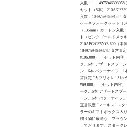
入数：1 4975946393
セット（5本） 210A/CF5Y
入数：104975946391
ケーキフォークセット（5本） 2
（135mm）カートン入数：10
ト（ピンクゴールドメッキ
210APG/CF5Y¥6,600
104975946393782 直営限
¥106,000） ［セット
ク…6本 デザートスプーン
ン…6本 バターナイフ…1本 
営限定 “カブリオレ” 31pc金
¥69,000） ［セット内
ーク…6本 デザートスプー
ーン…6本 バターナイフ…1本
直営限定 “マーキス” 
ラーのギフトボックス入り
贈り物に最適な ブラウ
しております。スターク