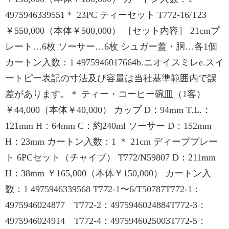
4975946339551＊ 23PC ティーセット T772-16/T23
￥550,000（本体￥500,000） ［セット内容］ 21cmプ
レート…6枚 ソーサー…6枚 シュガー蓋・胴…各1個
カートン入数：1 4975946017664b.ニオイスミレe.スイ
ートピー表記の寸法及び容量は当社基準範囲内で誤
差があります。＊ ティー・コーヒー碗皿（1客）
￥44,000（本体￥40,000） カップ D：94mm T.L.：
121mm H：64mm C：約240ml ソーサー D：152mm
H：23mm カートン入数：1 ＊ 21cm ディーププレー
ト 6PCセット（チャイブ） T772/N59807 D：211mm
H：38mm ￥165,000（本体￥150,000） カートン入
数：1 4975946339568 T772-1〜6/T50787T772-1：
4975946024877 T772-2：4975946024884T772-3：
4975946024914 T772-4：4975946025003T772-5：