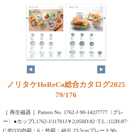
ノリタケHoReCa総合カタログ2025
79/176
［ 再生磁器 ］Pattern No. 1762-J·90-142J7777〈グレ
ー〉●カップL1762-J/11701J￥2,050D:82･T.L.:112H:87･
C:約335内箱：6・外箱：48※ 23.5cmプレート90-