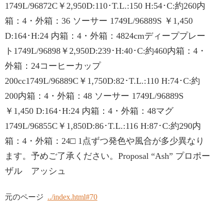
1749L/96872C￥2,950D:110･T.L.:150 H:54･C:約260内
箱：4・外箱：36 ソーサー 1749L/96889S ￥1,450
D:164･H:24 内箱：4・外箱：4824cmディーププレー
ト1749L/96898￥2,950D:239･H:40･C:約460内箱：4・
外箱：24コーヒーカップ
200cc1749L/96889C￥1,750D:82･T.L.:110 H:74･C:約
200内箱：4・外箱：48 ソーサー 1749L/96889S
￥1,450 D:164･H:24 内箱：4・外箱：48マグ
1749L/96855C￥1,850D:86･T.L.:116 H:87･C:約290内
箱：4・外箱：24□ 1点ずつ発色や風合が多少異なり
ます。予めご了承ください。Proposal “Ash” プロポー
ザル アッシュ
元のページ
../index.html#70