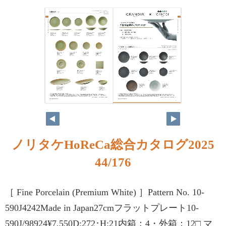
ノリタケHoReCa総合カタログ2025
44/176
［ Fine Porcelain (Premium White) ］Pattern No. 10-
590J4242Made in Japan27cmフラットプレート10-
590J/98924¥7,550D:272･H:21内箱：4・外箱：12□ マ