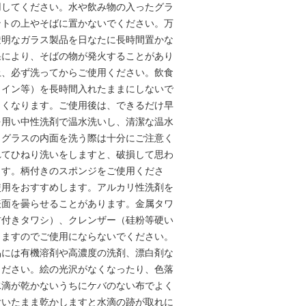
用してください。水や飲み物の入ったグラ
ントの上やそばに置かないでください。万
透明なガラス製品を日なたに長時間置かな
果により、そばの物が発火することがあり
上、必ず洗ってからご使用ください。飲食
ワイン等）を長時間入れたままにしないで
くくなります。ご使用後は、できるだけ早
を用い中性洗剤で温水洗いし、清潔な温水
。グラスの内面を洗う際は十分にご注意く
れてひねり洗いをしますと、破損して思わ
ます。柄付きのスポンジをご使用くださ
使用をおすすめします。アルカリ性洗剤を
表面を曇らせることがあります。金属タワ
材付きタワシ）、クレンザー（硅粉等硬い
きますのでご使用にならないでください。
品には有機溶剤や高濃度の洗剤、漂白剤な
ください。絵の光沢がなくなったり、色落
水滴が乾かないうちにケバのない布でよく
付いたまま乾かしますと水滴の跡が取れに