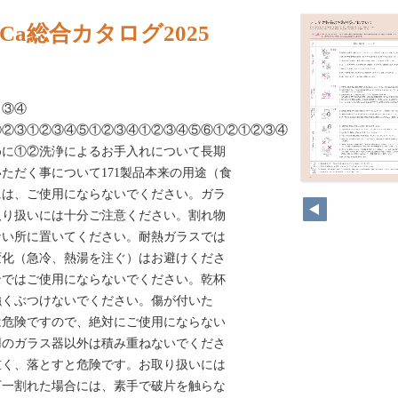
Ca総合カタログ2025
③④
①②③①②③④⑤①②③④①②③④⑤⑥①②①②③④⑤①②③④⑤⑥⑦
めに①②洗浄によるお手入れについて長期
ただく事について171製品本来の用途（食
には、ご使用にならないでください。ガラ
取り扱いには十分ご注意ください。割れ物
ない所に置いてください。耐熱ガラスでは
変化（急冷、熱湯を注ぐ）はお避けくださ
ンではご使用にならないでください。乾杯
強くぶつけないでください。傷が付いた
は危険ですので、絶対にご使用にならない
用のガラス器以外は積み重ねないでくださ
重く、落とすと危険です。お取り扱いには
万一割れた場合には、素手で破片を触らな