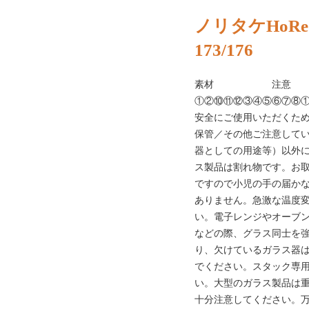
ノリタケHoRe
173/176
素材 注意 
①②⑩⑪⑫③④⑤⑥⑦⑧
安全にご使用いただくた
保管／その他ご注意してい
器としての用途等）以外
ス製品は割れ物です。お
ですので小児の手の届か
ありません。急激な温度
い。電子レンジやオーブ
などの際、グラス同士を
り、欠けているガラス器
でください。スタック専
い。大型のガラス製品は
十分注意してください。