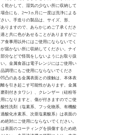
よく乾かして、湿気の少ない所に収納して
場合にも、2〜3ヵ月に一度は洗浄による
ださい。手造りの製品は、サイズ、形、
がありますので、あらかじめご了承くださ
経過と共に色があせることがありますがご
エア食事用以外にはご使用にならないでく
手が届かない所に収納してください。ナイ
た部分などで怪我をしないようにお取り扱
さい。金属食器は電子レンジにはご使用い
食品調理にもご使用にならないでくださ
や凹凸のある金属表面との接触は、本体表
剥離を引き起こす可能性があります。金属
研磨剤付きタワシ）、クレンザー（硅粉等
使用になりますと、傷が付きますのでご使
。酸性洗剤（塩素系、フッ化物系、有機酸
（過酸化水素系、次亜塩素酸系）は表面の
ため絶対にご使用にならないでください。
）は表面のコーティングを損傷するため絶