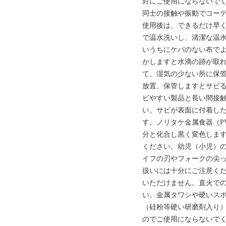
対にご使用にならないで
同士の接触や振動でコー
使用後は、できるだけ早
で温水洗いし、清潔な温
いうちにケバのない布で
かしますと水滴の跡が取
て、湿気の少ない所に保
放置、保管しますとサビ
ビやすい製品と長い間接
い。サビが表面に付着し
す。ノリタケ金属食器（P
分と化合し黒く変色しま
ください。幼児（小児）
イフの刃やフォークの尖
扱いには十分にご注意く
いただけません。直火で
い。金属タワシや硬いス
（硅粉等硬い研磨剤入り
のでご使用にならないで