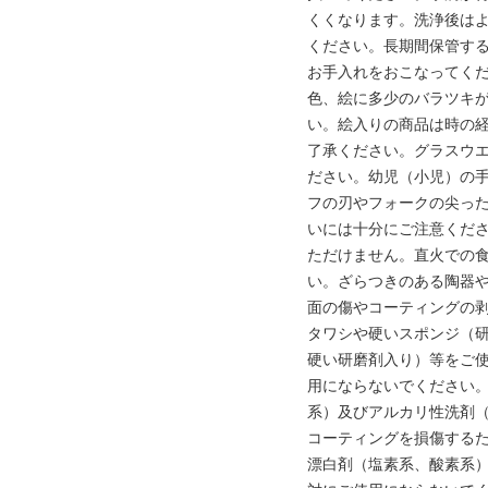
くくなります。洗浄後は
ください。長期間保管する
お手入れをおこなってく
色、絵に多少のバラツキ
い。絵入りの商品は時の
了承ください。グラスウ
ださい。幼児（小児）の
フの刃やフォークの尖っ
いには十分にご注意くだ
ただけません。直火での
い。ざらつきのある陶器
面の傷やコーティングの
タワシや硬いスポンジ（
硬い研磨剤入り）等をご
用にならないでください
系）及びアルカリ性洗剤
コーティングを損傷する
漂白剤（塩素系、酸素系