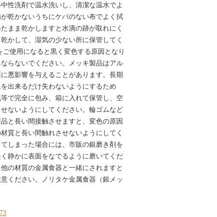
い中性洗剤で温水洗いし、清潔な温水でよ
滴が乾かないうちにケバのない布でよく拭
いたまま乾かしますと水滴の跡が取れにく
く乾かして、湿気の少ない所に保管してく
をご使用になると黒く変色する原因となり
にならないでください。メッキ製品はアル
面に悪影響を与えることがあります。長期
沢を出来るだけ失わないようにするため
紙等で完全に包み、箱に入れて保管し、空
させないようにしてください。輪ゴムなど
製品と長い間接触させますと、変色の原因
の材質と長い間触れさせないようにしてく
してしまった場合には、市販の銀磨き剤を
軽く静かに表面をなでるように磨いてくだ
、他の材質の金属食器と一緒にされますと
注意ください。ノリタケ金属食器（銀メッ
173