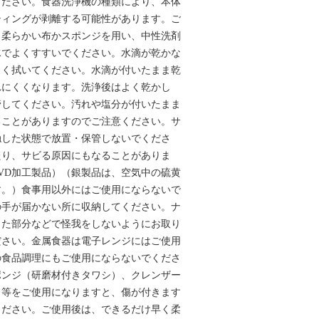
ください。食器洗浄機の種類により、本体
ティングが剥離する可能性があります。ご
く柔らかい布かスポンジを用い、中性洗剤
水でよくすすいでください。水滴が乾かな
よく拭いてください。水滴が付いたまま乾
れにくくなります。洗浄後はよく乾かし
管してください。汚れや塩分が付いたまま
ることがありますのでご注意ください。サ
触した状態で放置・保管しないでくださ
たり、サビる原因にもなることがありま
VD加工製品）（銀製品は、空気中の硫黄
す。）食事用以外にはご使用にならないで
の手が届かない所に収納してください。ナ
った部分などで怪我をしないようにお取り
ださい。金属食器は電子レンジにはご使用
の食品調理にもご使用にならないでくださ
ポンジ（研磨材付きタワシ）、クレンザー
）等をご使用になりますと、傷が付きます
ください。ご使用後は、できるだけ早く柔