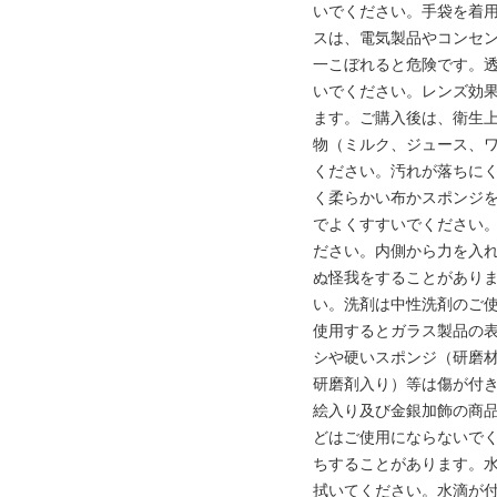
いでください。手袋を着
スは、電気製品やコンセ
一こぼれると危険です。
いでください。レンズ効
ます。ご購入後は、衛生
物（ミルク、ジュース、
ください。汚れが落ちに
く柔らかい布かスポンジ
でよくすすいでください
ださい。内側から力を入
ぬ怪我をすることがあり
い。洗剤は中性洗剤のご
使用するとガラス製品の
シや硬いスポンジ（研磨
研磨剤入り）等は傷が付
絵入り及び金銀加飾の商
どはご使用にならないで
ちすることがあります。
拭いてください。水滴が