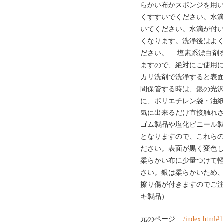
らかい布かスポンジを用
くすすいでください。水
いてください。水滴が付
くなります。洗浄後はよ
ださい。 塩素系漂白剤
ますので、絶対にご使用
カリ洗剤で洗浄すると表
間保管する時は、銀の光
に、ポリエチレン袋・油
気に出来るだけ直接触れ
ゴム製品や塩化ビニール
となりますので、これら
ださい。表面が黒く変色
柔らかい布に少量つけて
さい。銀は柔らかいため
擦り傷が付きますのでご
キ製品）
元のページ
../index.html#