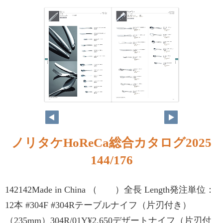
ノリタケHoReCa総合カタログ2025
144/176
142142Made in China （ ）全長 Length発注単位：
12本 #304F #304Rテーブルナイフ（片刃付き）
（235mm）304R/01Y¥2,650デザートナイフ（片刃付