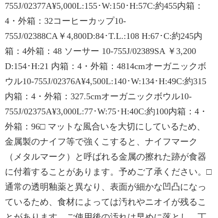
755J/02377A¥5,000L:155･W:150･H:57C:約455内箱：
4・外箱：32コーヒーカップ10-
755J/02388CA￥4,800D:84･T.L.:108 H:67･C:約245内
箱：4外箱：48 ソーサー 10-755J/02389SA ￥3,200
D:154･H:21 内箱：4・外箱：4814cmオーガニックボ
ウル10-755J/02376A¥4,500L:140･W:134･H:49C:約315
内箱：4・外箱：327.5cmオーガニックボウル10-
755J/02375A¥3,000L:77･W:75･H:40C:約100内箱：4・
外箱：96□ マットな風合いを大切にしているため、
金属製のナイフ等で強くこすると、ナイフマーク
（メタルマーク）と呼ばれる金属の擦れた跡が食器
に付着することがあります。予めご了承ください。□
通常の透明釉薬と異なり、表面が細かな凹凸になっ
ているため、食材によっては汚れやニオイが残るこ
とがあります。ご使用後の汚れは早めに落とし、丁