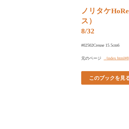
ノリタケHoR
ス）
8/32
#02502Creuse 15.5cm6
元のページ
../index.html#8
このブックを見