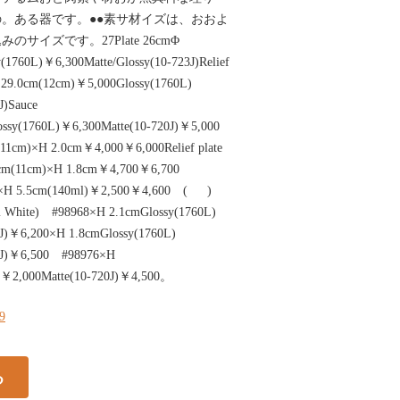
。ある器です。●●素サ材イズは、おおよ
サイズです。27Plate 26cmΦ
1760L)￥6,300Matte/Glossy(10-723J)Relief
9Φ 29.0cm(12cm)￥5,000Glossy(1760L)
J)Sauce
ossy(1760L)￥6,300Matte(10-720J)￥5,000
(11cm)×H 2.0cm￥4,000￥6,000Relief plate
6.0cm(11cm)×H 1.8cm￥4,700￥6,700
m×H 5.5cm(140ml)￥2,500￥4,600 ( )
 White) #98968×H 2.1cmGlossy(1760L)
3J)￥6,200×H 1.8cmGlossy(1760L)
23J)￥6,500 #98976×H
)￥2,000Matte(10-720J)￥4,500。
29
る