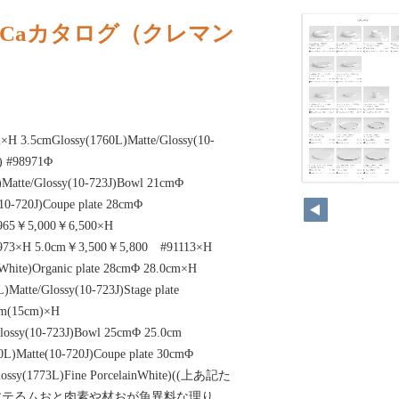
eCaカタログ（クレマン
m×H 3.5cmGlossy(1760L)Matte/Glossy(10-
m) #98971Φ
)Matte/Glossy(10-723J)Bowl 21cmΦ
10-720J)Coupe plate 28cmΦ
8965￥5,000￥6,500×H
973×H 5.0cm￥3,500￥5,800 #91113×H
White)Organic plate 28cmΦ 28.0cm×H
Matte/Glossy(10-723J)Stage plate
cm(15cm)×H
Glossy(10-723J)Bowl 25cmΦ 25.0cm
L)Matte(10-720J)Coupe plate 30cmΦ
ossy(1773L)Fine PorcelainWhite)((上あ記た
すテるムおと肉素や材おが魚異料な理り