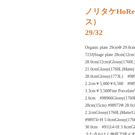
ノリタケHoR
ス）
29/32
Organic plate 29cmΦ 29.0c
723J)Stage plate 28cm(12c
28.0cm(12cm)Glossy(1760L
21.0cmGlossy(1760L)Matte(
28.0cmGlossy(1773L) #9
2.2cm￥5,000￥6,500 #98
3.3cm￥3,500Fine Porcelain
2.6cm #98966Glossy(1760L)
28cm(15cm) #98972Φ 28.0
2.2cmGlossy(1760L)Matte/
#98974×H 5.0cmGlossy(1760
30.0cm #91114×H 3.6cmGl
２た点かはく他提ア供イ