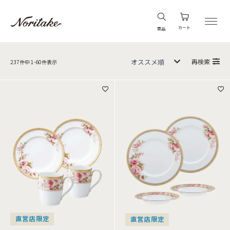
カート
商品
再検索
237
件中
1
-
60
件表示
直営店限定
直営店限定