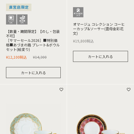
直営店限定
オマージュ コレクション コーヒ
ーカップ&ソーサー(雲母金彩花
【数量・期間限定】【のし・包装
文)
不可】
［サマーセール2026］■特別価
¥
19,800
税込
格■あづまの路 プレート&ボウル
セット(絵変り)
カートに入れる
¥
12,100
税込
¥
14,300
カートに入れる