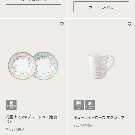
カートに入れる
花更紗 21cmプレートペア(色変
キューティーローズ マグカップ
り)
¥
2,750
税込
¥
7,700
税込