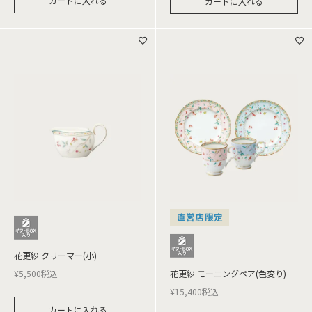
カートに入れる
カートに入れる
直営店限定
花更紗 クリーマー(小)
¥
5,500
税込
花更紗 モーニングペア(色変り)
¥
15,400
税込
カートに入れる