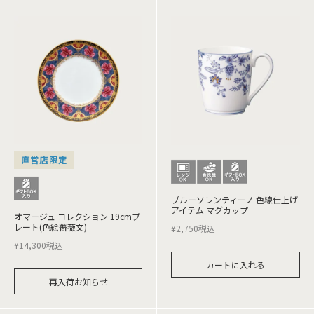
直営店限定
ブルーソレンティーノ 色線仕上げ
アイテム マグカップ
オマージュ コレクション 19cmプ
レート(色絵薔薇文)
¥
2,750
税込
¥
14,300
税込
カートに入れる
再入荷お知らせ