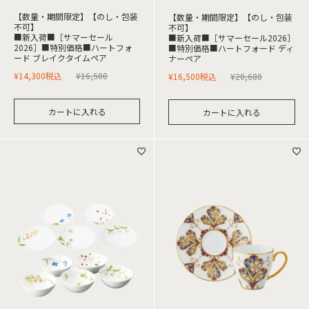
【数量・期間限定】【のし・包装
【数量・期間限定】【のし・包装
不可】
不可】
■新入荷■［サマーセール
■新入荷■［サマーセール2026］
2026］■特別価格■ハートフォ
■特別価格■ハートフォード ディ
ード ブレイクタイムペア
ナーペア
¥
14,300
税込
¥
16,500
¥
16,500
税込
¥
20,680
カートに入れる
カートに入れる