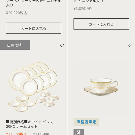
サーペア ソーサーのみイニシャル
ト イニシャル入り
入り
¥
6,820
税込
¥
20,020
税込
カートに入れる
カートに入れる
在庫切れ
■特別価格■ホワイトパレス
直営店限定
20PC ホームセット
¥
71,500
税込
¥
114,400