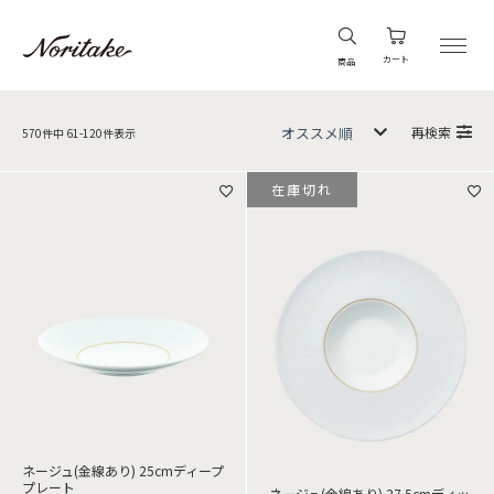
カート
商品
再検索
570
件中
61
-
120
件表示
在庫切れ
ネージュ(金線あり) 25cmディープ
プレート
ネージュ(金線あり) 27.5cmディッ