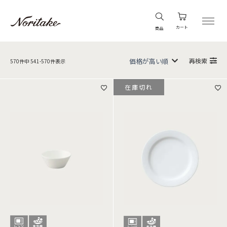
カート
商品
再検索
570
件中
541
-
570
件表示
在庫切れ