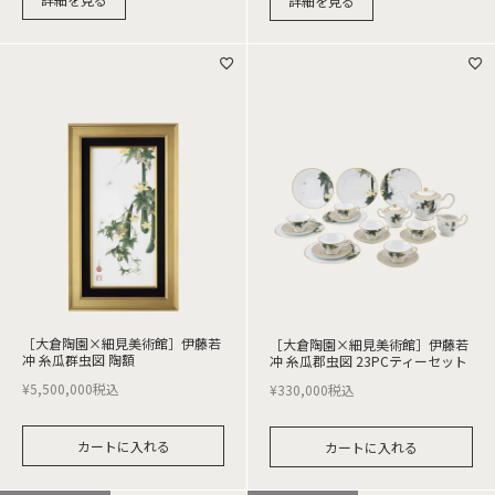
詳細を見る
［大倉陶園×細見美術館］伊藤若
［大倉陶園×細見美術館］伊藤若
冲 糸瓜群虫図 陶額
冲 糸瓜郡虫図 23PCティーセット
¥
5,500,000
税込
¥
330,000
税込
カートに入れる
カートに入れる