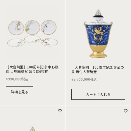
［大倉陶園］100周年記念 幸野楳
［大倉陶園］100周年記念 黄金の
嶺 百鳥画譜 絵替り皿6枚揃
泉 蓋付大型扁壺
¥
990,000
税込
¥
7,700,000
税込
詳細を見る
カートに入れる