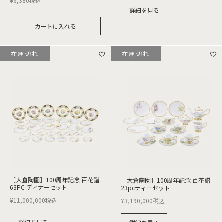
¥
6,380
税込
詳細を見る
カートに入れる
在庫切れ
在庫切れ
［大倉陶園］100周年記念 百花譜
［大倉陶園］100周年記念 百花譜
63PC ディナーセット
23pcティーセット
¥
11,000,000
税込
¥
3,190,000
税込
詳細を見る