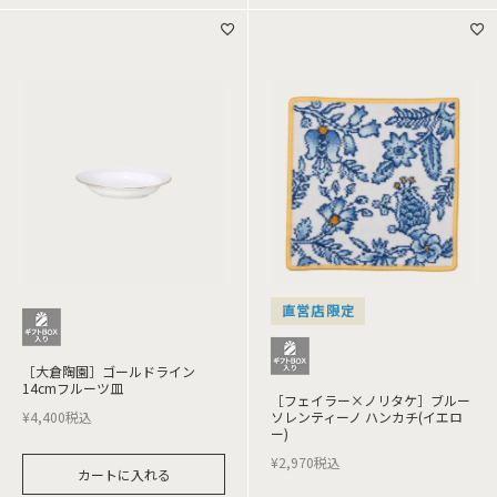
直営店限定
［大倉陶園］ゴールドライン
14cmフルーツ皿
［フェイラー×ノリタケ］ブルー
¥
4,400
税込
ソレンティーノ ハンカチ(イエロ
ー)
¥
2,970
税込
カートに入れる