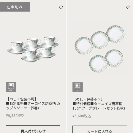
在庫切れ
【のし・包装不可】
【のし・包装不可】
■特別価格■ターコイズ唐草柄 カ
■特別価格■ターコイズ唐草柄
ップ＆ソーサー(5客)
19cmクーププレートセット(5枚)
¥
9,350
税込
¥
6,600
税込
再入荷お知らせ
カートに入れる