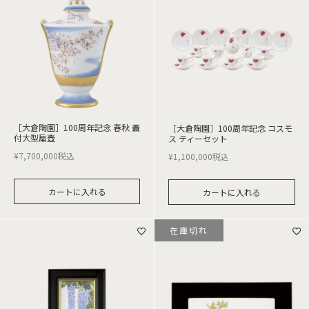
［大倉陶園］100周年記念 春秋 蓋
［大倉陶園］100周年記念 コスモ
付大型扁壺
ス ティーセット
¥
7,700,000
税込
¥
1,100,000
税込
カートに入れる
カートに入れる
在庫切れ