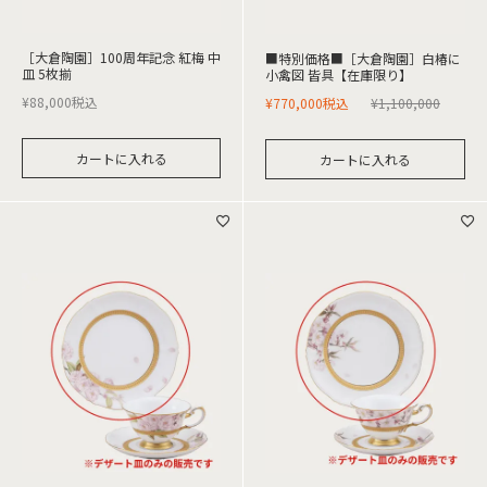
［大倉陶園］100周年記念 紅梅 中
■特別価格■［大倉陶園］白椿に
皿 5枚揃
小禽図 皆具【在庫限り】
¥
88,000
税込
¥
770,000
税込
¥
1,100,000
カートに入れる
カートに入れる