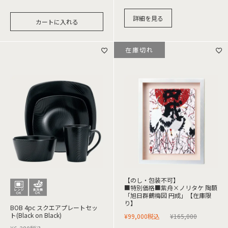
詳細を見る
カートに入れる
在庫切れ
【のし・包装不可】
■特別価格■紫舟×ノリタケ 陶額
「旭日群鶴梅図 円成」【在庫限
り】
BOB 4pc スクエアプレートセッ
ト(Black on Black)
¥
99,000
税込
¥
165,000