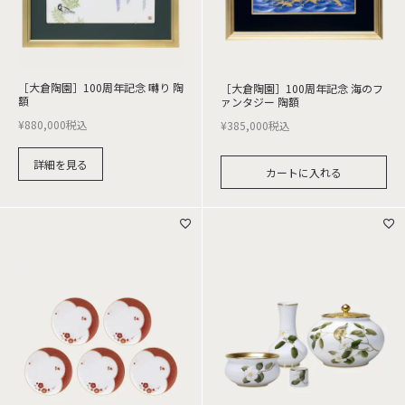
［大倉陶園］100周年記念 囀り 陶
［大倉陶園］100周年記念 海のフ
額
ァンタジー 陶額
¥
880,000
税込
¥
385,000
税込
詳細を見る
カートに入れる