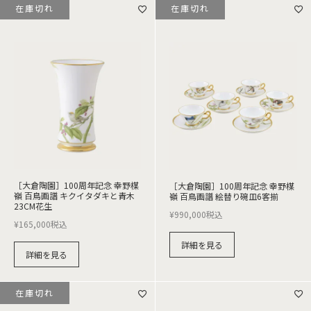
在庫切れ
在庫切れ
［大倉陶園］100周年記念 幸野楳
［大倉陶園］100周年記念 幸野楳
嶺 百鳥画譜 キクイタダキと青木
嶺 百鳥画譜 絵替り碗皿6客揃
23CM花生
¥
990,000
税込
¥
165,000
税込
詳細を見る
詳細を見る
在庫切れ