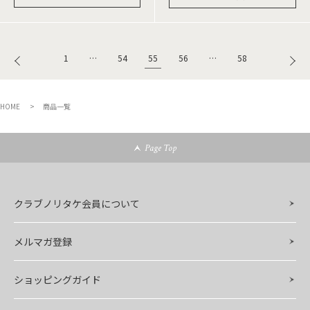
55
1
…
54
56
…
58
HOME
商品一覧
Page Top
クラブノリタケ会員について
メルマガ登録
ショッピングガイド