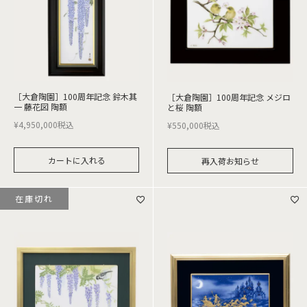
［大倉陶園］100周年記念 鈴木其
［大倉陶園］100周年記念 メジロ
一 藤花図 陶額
と桜 陶額
¥
4,950,000
税込
¥
550,000
税込
カートに入れる
再入荷お知らせ
在庫切れ