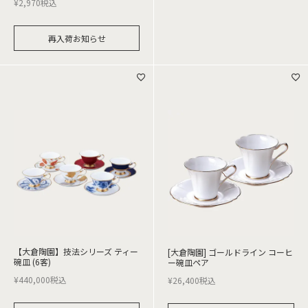
¥
2,970
税込
再入荷お知らせ
【大倉陶園】技法シリーズ ティー
[大倉陶園] ゴールドライン コーヒ
碗皿 (6客)
ー碗皿ペア
¥
440,000
税込
¥
26,400
税込