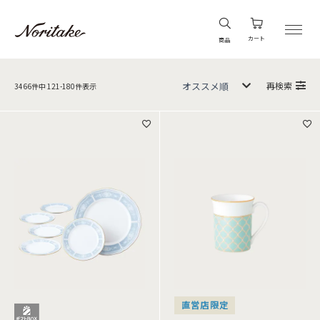
カート
商品
再検索
3466
件中
121
-
180
件表示
直営店限定