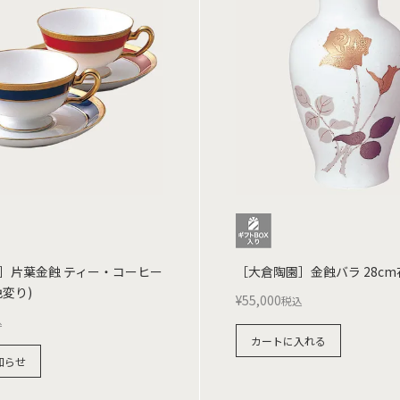
］片葉金蝕 ティー・コーヒー
［大倉陶園］金蝕バラ 28cm
変り)
¥
55,000
税込
込
カートに入れる
知らせ