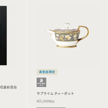
直営店限定
】花金彩百合
サブライム ティーポット
¥
55,000
税込