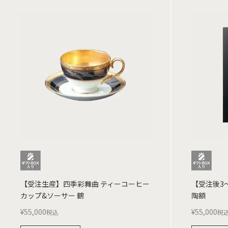
【受注生産】四季彩舞曲 ティーコーヒー
【受注後3
カップ&ソーサー 鶴
陶額
¥
55,000
¥
55,000
税込
税