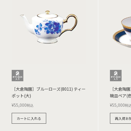
［大倉陶園］ブルーローズ(8011) ティー
［大倉陶園
ポット(大)
碗皿ペア(色
¥
55,000
¥
55,000
税込
税
カートに入れる
再入荷お