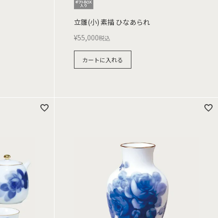
立雛(小) 素描 ひなあられ
¥
55,000
税込
カートに入れる