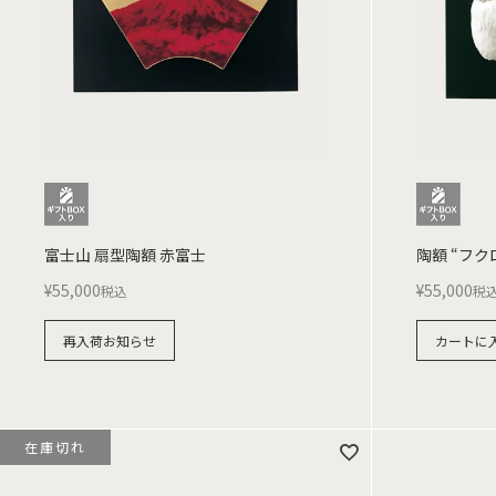
富士山 扇型陶額 赤富士
陶額 “フク
¥
55,000
¥
55,000
税込
税
再入荷お知らせ
カートに
在庫切れ