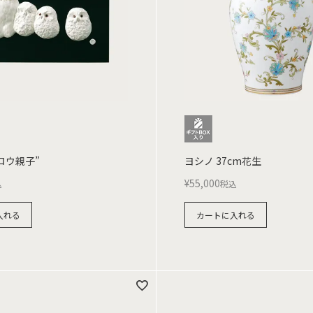
ロウ親子”
ヨシノ 37cm花生
¥
55,000
込
税込
入れる
カートに入れる