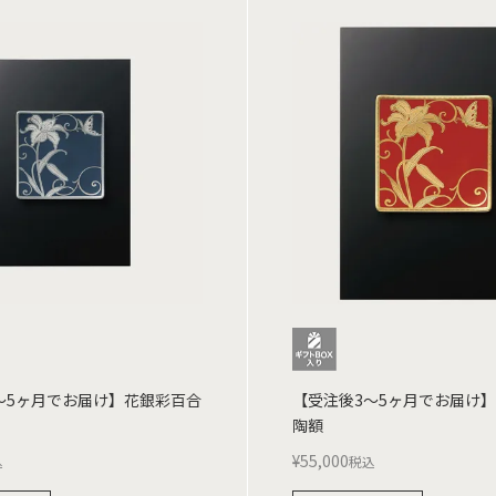
～5ヶ月でお届け】花銀彩百合
【受注後3～5ヶ月でお届け
陶額
¥
55,000
込
税込