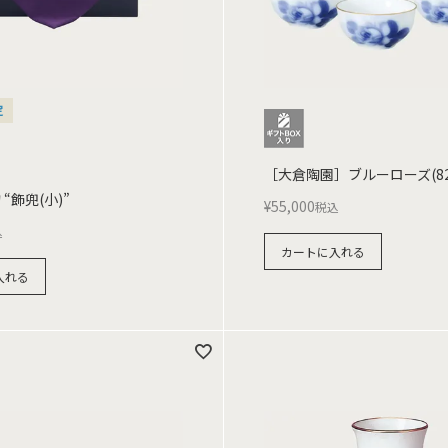
定
［大倉陶園］ブルーローズ(82
“飾兜(小)”
¥
55,000
税込
込
カートに入れる
入れる