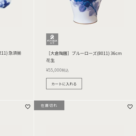
11) 急須揃
［大倉陶園］ブルーローズ(8011) 36cm
花生
¥
55,000
税込
カートに入れる
在庫切れ