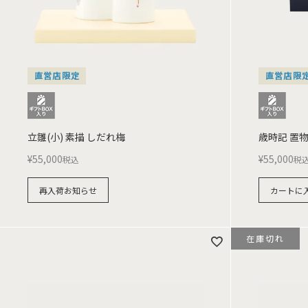
直営店限定
直営店限
立雛(小) 素描 しだれ梅
歳時記 置物 
¥
55,000
¥
55,000
税込
税
再入荷お知らせ
カートに
在庫切れ