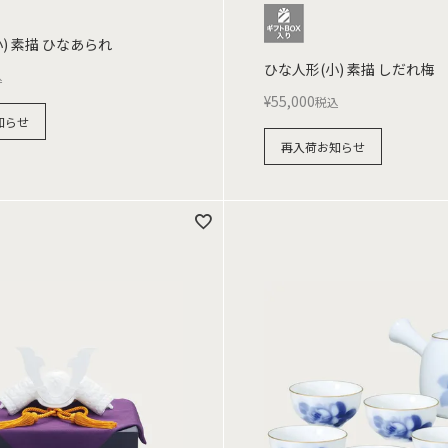
) 素描 ひなあられ
ひな人形(小) 素描 しだれ梅
込
¥
55,000
税込
知らせ
再入荷お知らせ