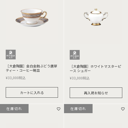
［大倉陶園］金白金蝕ぶどう唐草
［大倉陶園］ホワイトマスターピ
ティー・コーヒー碗皿
ース シュガー
¥
33,000
税込
¥
33,000
税込
カートに入れる
再入荷お知らせ
在庫切れ
在庫切れ