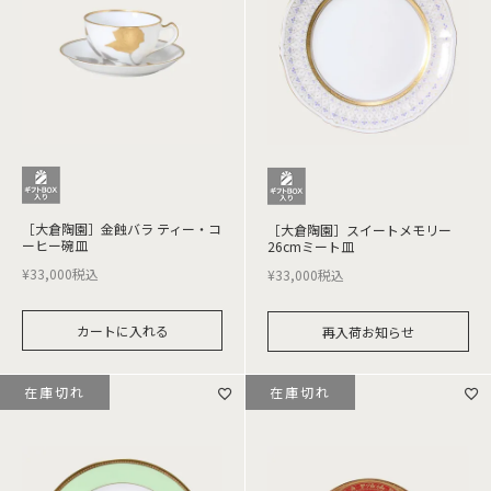
［大倉陶園］金蝕バラ ティー・コ
［大倉陶園］スイートメモリー
ーヒー碗皿
26cmミート皿
¥
33,000
税込
¥
33,000
税込
カートに入れる
再入荷お知らせ
在庫切れ
在庫切れ