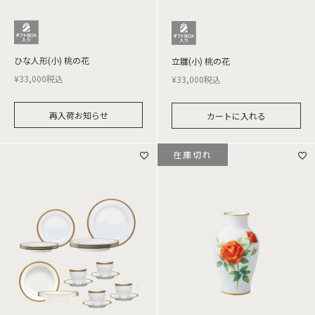
ひな人形(小) 桃の花
立雛(小) 桃の花
¥
33,000
税込
¥
33,000
税込
再入荷お知らせ
カートに入れる
在庫切れ