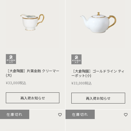
［大倉陶園］片葉金蝕 クリーマー
［大倉陶園］ゴールドライン ティ
(大)
ーポット(小)
¥
33,000
税込
¥
33,000
税込
再入荷お知らせ
再入荷お知らせ
在庫切れ
在庫切れ