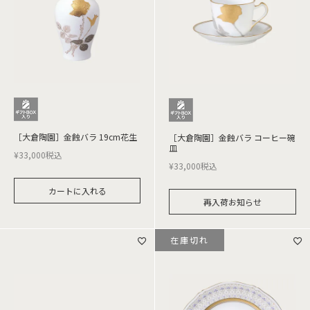
［大倉陶園］金蝕バラ 19cm花生
［大倉陶園］金蝕バラ コーヒー碗
皿
¥
33,000
税込
¥
33,000
税込
カートに入れる
再入荷お知らせ
在庫切れ