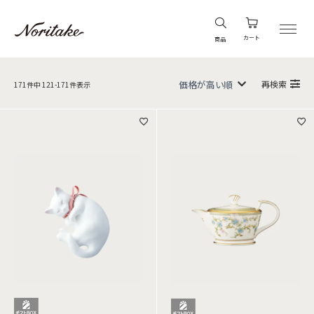
カート
商品
再検索
171
件中
121
-
171
件表示