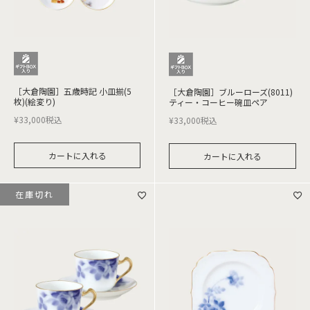
［大倉陶園］五歳時記 小皿揃(5
［大倉陶園］ブルーローズ(8011)
枚)(絵変り)
ティー・コーヒー碗皿ペア
¥
33,000
税込
¥
33,000
税込
カートに入れる
カートに入れる
在庫切れ