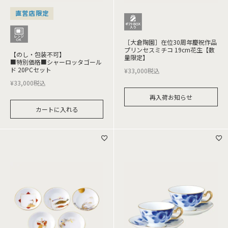
直営店限定
［大倉陶園］在位30周年慶祝作品
プリンセスミチコ 19cm花生【数
【のし・包装不可】
量限定】
■特別価格■シャーロッタゴール
ド 20PCセット
¥
33,000
税込
¥
33,000
税込
再入荷お知らせ
カートに入れる