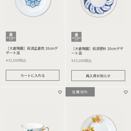
［大倉陶園］呉須正倉院 20cmデ
［大倉陶園］呉須更紗 20cmデザ
ザート皿
ート皿
¥
33,000
税込
¥
33,000
税込
カートに入れる
再入荷お知らせ
在庫切れ