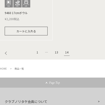
9460 17cmボウル
¥
2,200
税込
カートに入れる
14
1
…
13
HOME
商品一覧
Page Top
クラブノリタケ会員について