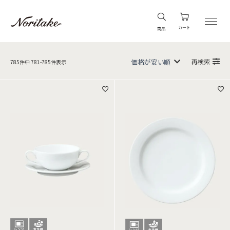
カート
商品
再検索
785
件中
781
-
785
件表示