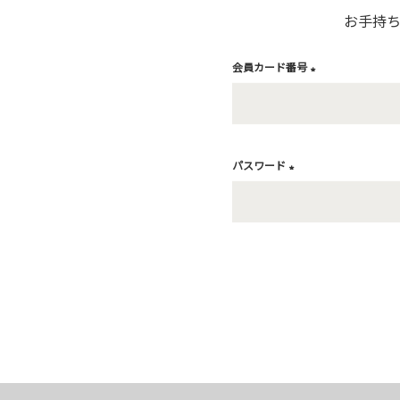
お手持
会員カード番号
(
必
須
)
パスワード
(
必
須
)