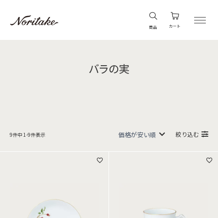
カート
商品
バラの実
絞り込む
9
件中
1
-
9
件表示