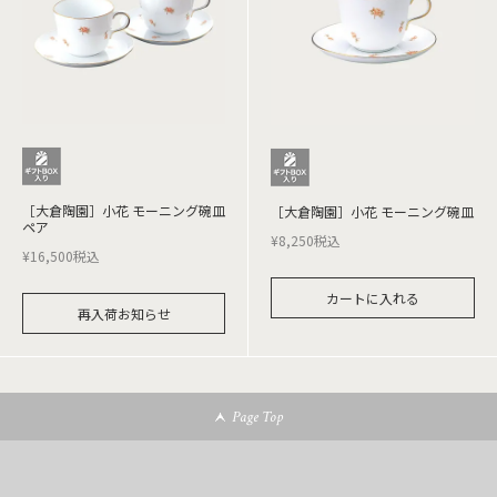
［大倉陶園］小花 モーニング碗皿
［大倉陶園］小花 モーニング碗皿
ペア
¥
8,250
税込
¥
16,500
税込
カートに入れる
再入荷お知らせ
Page Top