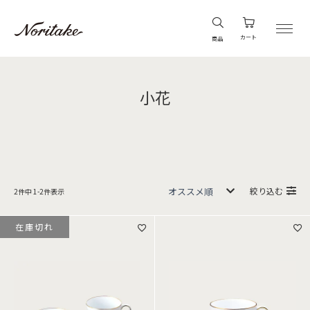
カート
商品
小花
絞り込む
2
件中
1
-
2
件表示
在庫切れ