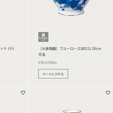
ト (小)
［大倉陶園］ブルーローズ(8011) 20cm
花生
¥
38,500
税込
カートに入れる