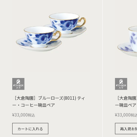
［大倉陶園］ブルーローズ(8011) ティ
［大倉陶園］
ー・コーヒー碗皿ペア
ー碗皿ペア
¥
33,000
¥
33,000
税込
税
カートに入れる
再入荷お