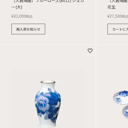
［大倉陶園］ブルーローズ(8011) シュガ
［大倉陶園］
ー(大)
花生
¥
33,000
¥
27,500
税込
税
再入荷お知らせ
カートに