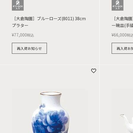
［大倉陶園］ブルーローズ(8011) 38cm
［大倉陶園］
プラター
ー碗皿(手描
¥
77,000
¥
66,000
税込
税
再入荷お知らせ
再入荷お