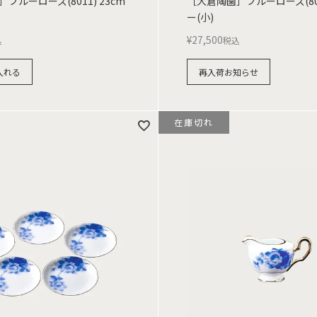
ブルーローズ(8011) 23cm
［大倉陶園］ブルーローズ(80
ー(小)
¥
27,500
込
税込
入れる
再入荷お知らせ
在庫切れ