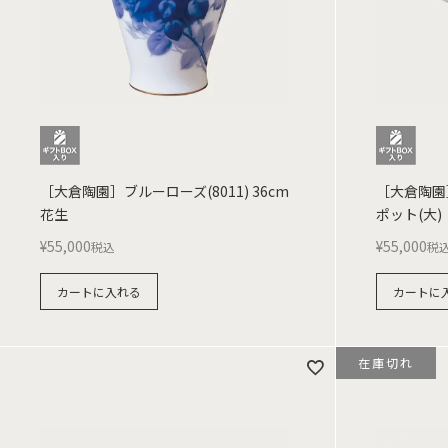
［大倉陶園］ブルーローズ(8011) 36cm
［大倉陶園］
花生
ポット(大)
¥
55,000
¥
55,000
税込
税
カートに入れる
カートに
在庫切れ