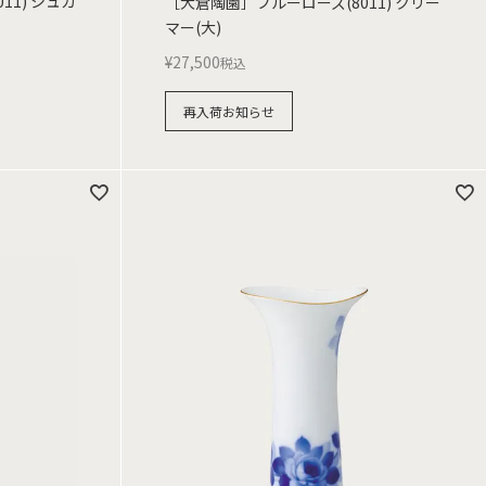
11) シュガ
［大倉陶園］ブルーローズ(8011) クリー
マー(大)
¥
27,500
税込
再入荷お知らせ