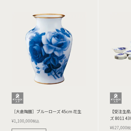
［大倉陶園］ブルーローズ 45cm 花生
【受注生産
ズ 8011
¥
1,100,000
税込
¥
627,000
税