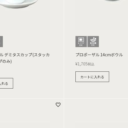
ル デミタスカップ(スタッカ
プロポーザル 14cmボウル
プのみ)
¥
1,705
税込
カートに入れる
入れる