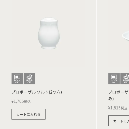
プロポーザル ソルト(2つ穴)
プロポーザ
み)
¥
1,705
税込
¥
1,815
税込
カートに入れる
カートに